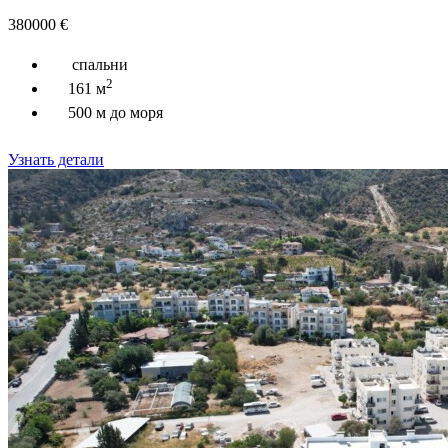
380000
€
спальни
2
161 м
500 м до моря
Узнать детали