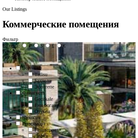
Our Listings
Коммерческие помещения
Фильтр
Валюта:
₽
$
£
€
Регион
Все
Эсентепе
Tatlisu
Бахчели
Эсентепе
Фамагуста
Gecitkale
Ени богазичи
Отукен
Никосия
Гюзельюрт
Газиверен
Лефка