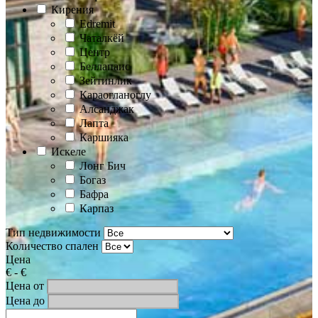
Кирения
Edremit
Чаталкёй
Центр
Беллапаис
Зейтинлик
Караогланоглу
Алсанджак
Лапта
Каршияка
Искеле
Лонг Бич
Богаз
Бафра
Карпаз
Тип недвижимости
Количество спален
Цена
€
-
€
Цена от
Цена до