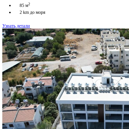
2
85 м
2 km до моря
Узнать детали