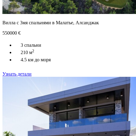
Вилла с 3мя спальнями в Малатье, Алсанджак
550000
€
3 спальни
2
210 м
4.5 км до моря
Узнать детали