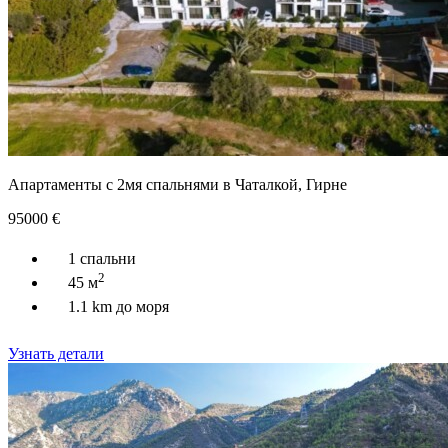
Апартаменты с 2мя спальнями в Чаталкой, Гирне
95000
€
1 спальни
2
45 м
1.1 km до моря
Узнать детали