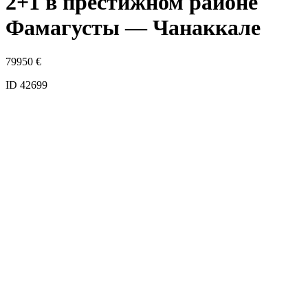
2+1 в престижном районе
Фамагусты — Чанаккале
79950
€
ID 42699