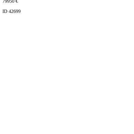
79950
€
ID 42699