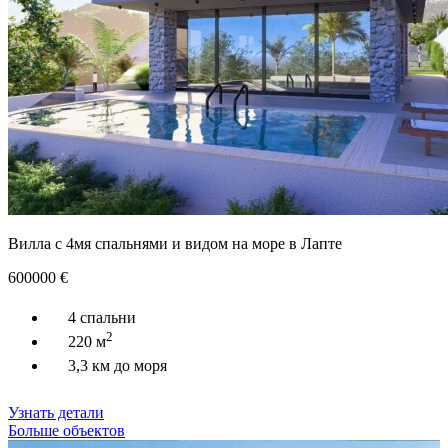
Вилла с 4мя спальнями и видом на море в Лапте
600000
€
4 спальни
2
220 м
3,3 км до моря
Узнать детали
Больше объектов