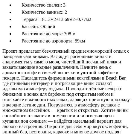
Количество спален:
3
Количество ванных:
2
Терраса:
18.13м2+13.69м2+0.77м2
Бассейн:
Общий
Расстояние до моря:
308 м
Расстояние до аэропорта:
59км
Проект предлагает безмятежный средиземноморский отдых с
панорамными видами. Вас ждут роскошные виллы и
апартаменты у самого моря, чистейший песчаный пляж и
захватывающие водные развлечения. Начните день с
ароматного кофе и свежей выпечки в уютной кофейне и
пекарне. Насладитесь фирменными коктейлями в Beach Bar,
где стильный интерьер и потрясающие виды создают
идеальную атмосферу отдыха. Проводите тёплые вечера с
близкими в зонах для барбекю под открытым небом и
отдыхайте в живописных садах, дарящих приятную прохладу
в жаркие летние дни. Погрузитесь в атмосферу релакса с
множеством бассейнов — крытых и открытых. Хотите ли вы
спокойного плавания в помещении или освежающего
купания под солнцем — найдётся идеальный вариант для
любого настроения. Откройте для себя мир вкусов: кофейни,
винный бар, рестораны, караоке и многое другое подарят