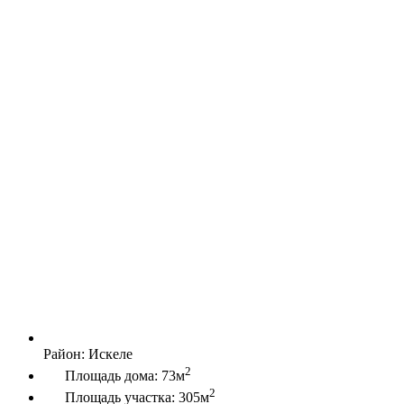
Район:
Искеле
2
Площадь дома:
73м
2
Площадь участка:
305м