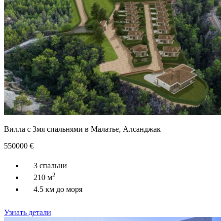
Вилла с 3мя спальнями в Малатье, Алсанджак
550000
€
3 спальни
2
210 м
4.5 км до моря
Узнать детали