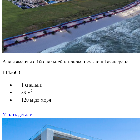
Апартаменты с 1й спальней в новом проекте в Газиверене
114260
€
1 спальни
2
39 м
120 м до моря
Узнать детали