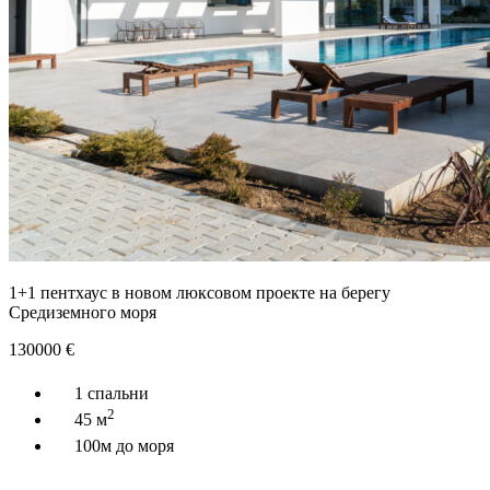
1+1 пентхаус в новом люксовом проекте на берегу
Средиземного моря
130000
€
1 спальни
2
45 м
100м до моря