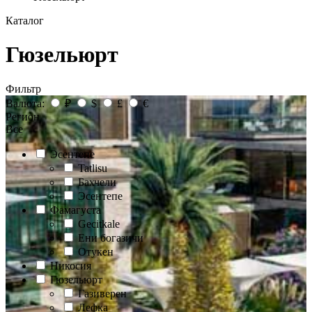
Каталог
Гюзельюрт
Фильтр
Валюта:
₽
$
£
€
Регион
Все
Эсентепе
Tatlisu
Бахчели
Эсентепе
Фамагуста
Gecitkale
Ени богазичи
Отукен
Никосия
Гюзельюрт
Газиверен
Лефка