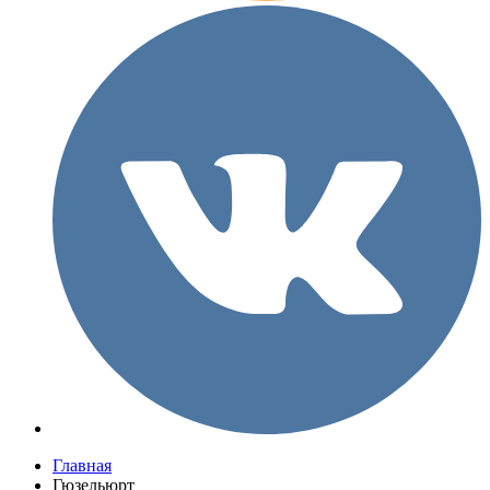
Главная
Гюзельюрт