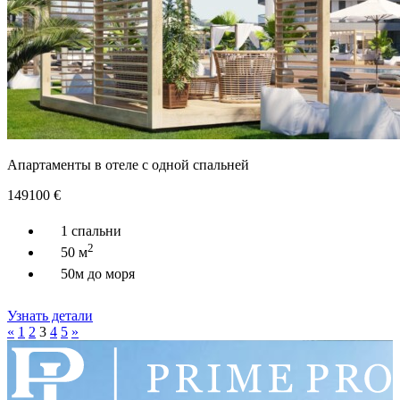
Апартаменты в отеле с одной спальней
149100
€
1 спальни
2
50 м
50м до моря
Узнать детали
«
1
2
3
4
5
»