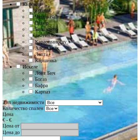
Кирения
Edremit
Чаталкёй
Центр
Беллапаис
Зейтинлик
Караогланоглу
Алсанджак
Лапта
Каршияка
Искеле
Лонг Бич
Богаз
Бафра
Карпаз
Тип недвижимости
Количество спален
Цена
€
-
€
Цена от
Цена до