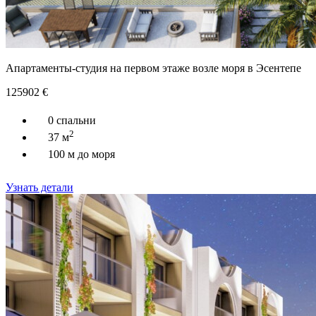
Апартаменты-студия на первом этаже возле моря в Эсентепе
125902
€
0 спальни
2
37 м
100 м до моря
Узнать детали