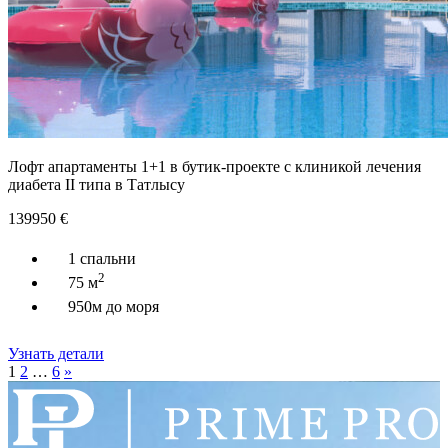
Лофт апартаменты 1+1 в бутик-проекте с клиникой лечения
диабета II типа в Татлысу
139950
€
1 спальни
2
75 м
950м до моря
Узнать детали
1
2
…
6
»