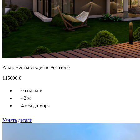
Апатаменты студия в Эсентепе
115000
€
0 спальни
2
42 м
450м до моря
Узнать детали