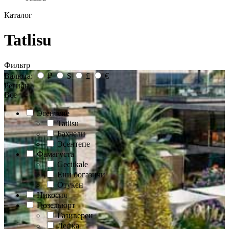
Каталог
Tatlisu
Фильтр
Валюта:
₽
$
£
€
Регион
Все
Эсентепе
Tatlisu
Бахчели
Эсентепе
Фамагуста
Gecitkale
Ени богазичи
Отукен
Никосия
Гюзельюрт
Газиверен
Лефка