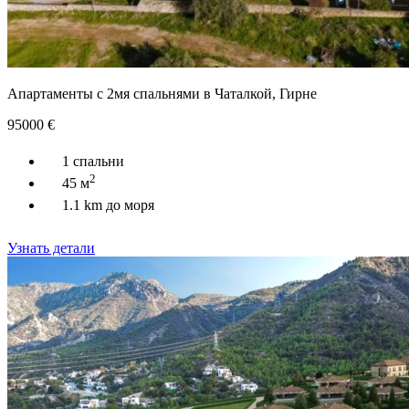
Апартаменты с 2мя спальнями в Чаталкой, Гирне
95000
€
1 спальни
2
45 м
1.1 km до моря
Узнать детали