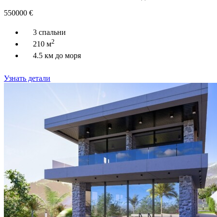
550000
€
3 спальни
2
210 м
4.5 км до моря
Узнать детали