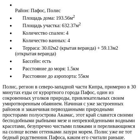
Район:
Пафос, Полис
2
Площадь дома:
193.56м
2
Площадь участка:
632.37м
Количество спален:
4
Количество ванных:
4
Терраса:
30.02м2 (крытая веранда) + 59.13м2
(открытая веранда)
Бассейн:
есть
Расстояние до моря:
1.5км
Расстояние до аэропорта:
55км
Полис, регион в северо-западной части Кипра, примерно в 30
минутах езды от курортного города Пафос, один из
сокровенных уголков природы, привлекательных своим
умиротворенным обаянием. Начиная с уже застроенных
районов и заканчивая первозданными природными
просторами полуострова Акамас, этот край славится своими
бесподобными рыбными мезе и непревзойденными водными
красотами, безупречно чистыми пляжами и переливающимся
на солнце всеми оттенками лазури морем. Полис уже не тот
бедный родственник Пафоса, каким его считали раньше.