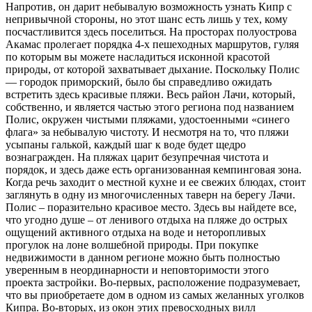
Напротив, он дарит небывалую возможность узнать Кипр с
непривычной стороны, но этот шанс есть лишь у тех, кому
посчастливится здесь поселиться. На просторах полуострова
Акамас пролегает порядка 4-х пешеходных маршрутов, гуляя
по которым вы можете насладиться исконной красотой
природы, от которой захватывает дыхание. Поскольку Полис
— городок приморский, было бы справедливо ожидать
встретить здесь красивые пляжи. Весь район Лачи, который,
собственно, и является частью этого региона под названием
Полис, окружен чистыми пляжами, удостоенными «синего
флага» за небывалую чистоту. И несмотря на то, что пляжи
усыпаны галькой, каждый шаг к воде будет щедро
вознагражден. На пляжах царит безупречная чистота и
порядок, и здесь даже есть организованная кемпинговая зона.
Когда речь заходит о местной кухне и ее свежих блюдах, стоит
заглянуть в одну из многочисленных таверн на берегу Лачи.
Полис – поразительно красивое место. Здесь вы найдете все,
что угодно душе – от ленивого отдыха на пляже до острых
ощущений активного отдыха на воде и неторопливых
прогулок на лоне волшебной природы. При покупке
недвижимости в данном регионе можно быть полностью
уверенным в неординарности и неповторимости этого
проекта застройки. Во-первых, расположение подразумевает,
что вы приобретаете дом в одном из самых желанных уголков
Кипра. Во-вторых, из окон этих превосходных вилл