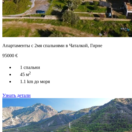
Апартаменты с 2мя спальнями в Чаталкой, Гирне
95000
€
1 спальни
2
45 м
1.1 km до моря
Узнать детали