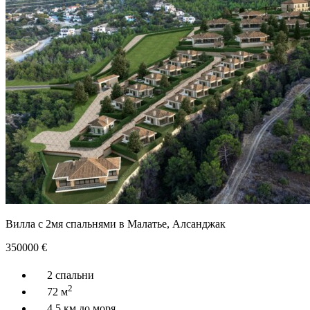
Вилла с 2мя спальнями в Малатье, Алсанджак
350000
€
2 спальни
2
72 м
4.5 км до моря