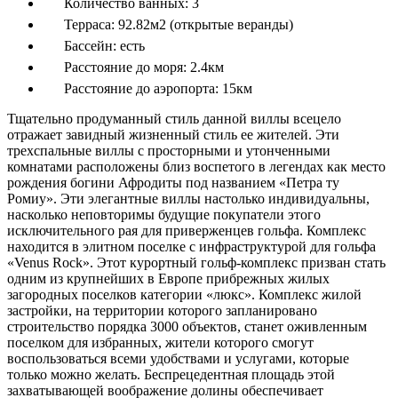
Количество ванных:
3
Терраса:
92.82м2 (открытые веранды)
Бассейн:
есть
Расстояние до моря:
2.4км
Расстояние до аэропорта:
15км
Тщательно продуманный стиль данной виллы всецело
отражает завидный жизненный стиль ее жителей. Эти
трехспальные виллы с просторными и утонченными
комнатами расположены близ воспетого в легендах как место
рождения богини Афродиты под названием «Петра ту
Ромиу». Эти элегантные виллы настолько индивидуальны,
насколько неповторимы будущие покупатели этого
исключительного рая для приверженцев гольфа. Комплекс
находится в элитном поселке с инфраструктурой для гольфа
«Venus Rock». Этот курортный гольф-комплекс призван стать
одним из крупнейших в Европе прибрежных жилых
загородных поселков категории «люкс». Комплекс жилой
застройки, на территории которого запланировано
строительство порядка 3000 объектов, станет оживленным
поселком для избранных, жители которого смогут
воспользоваться всеми удобствами и услугами, которые
только можно желать. Беспрецедентная площадь этой
захватывающей воображение долины обеспечивает