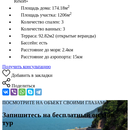
Resort»
2
Площадь дома:
174.18м
2
Площадь участка:
1206м
Количество спален:
3
Количество ванных:
3
Терраса:
92.82м2 (открытые веранды)
Бассейн:
есть
Расстояние до моря:
2.4км
Расстояние до аэропорта:
15км
Получить консультацию
Добавить в закладки
Поделиться
ПОСМОТРИТЕ НА ОБЪЕКТ СВОИМИ ГЛАЗАМИ
Запишитесь на бесплатный онлайн-
тур