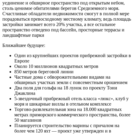
уединение и обширное пространство под открытым небом,
столь ценимое обитателями берегов Средиземного моря.
Счастливые обладатели недвижимости смогут в полной мере
порадоваться превосходному местному климату, ведь площадь
застройки занимает всего 20% участка, а все остальное
пространство отведено под бассейн, просторные террасы и
ландшафтные парки
Ближайшее будущее:
Один из крупнейших проектов прибрежной застройки в
Европе
Около 10 миллионов квадратных метров
850 метров береговой линии
Частные дома с обворожительными видами на
обширных участках земли с повсеместным орошением
Два поля для гольфа на 18 лунок по проекту Тони
Джаклина
5-звездочный прибрежный отель класса «люкс», клуб у
моря и шикарные виллы в отельном комплексе
Торгово-развлекательная зона на 18.000 квадратных
метрах приморского коммерческого пространства, более
50 магазинов
Планируется строительство марины с причалом на
более чем 120 яхт — проект уже утвержден и в