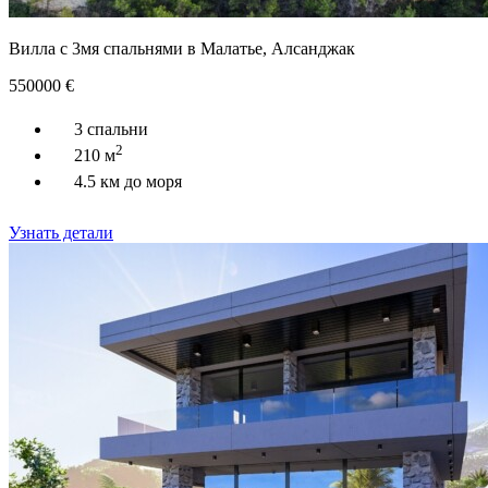
Вилла с 3мя спальнями в Малатье, Алсанджак
550000
€
3 спальни
2
210 м
4.5 км до моря
Узнать детали