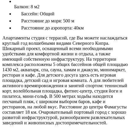
Балкон:
8 м2
Бассейн:
Общий
Расстояние до моря:
500 м
Расстояние до аэропорта:
40км
Апартаменты студия с террасой, где Вы можете наслаждаться
круглый год волшебными видами Северного Кипра.
Шикарный проект, оснащенный всеми необходимыми
удобствами для комфортной жизни и отдыха, а также
имеющий собственную инфраструктуру. На территории
комплекса расположены 5 общих бассейнов общей площадью
1430 м2, аквапарк, спа, сауна, хамам и джакузи, минимаркет,
ресторан и кафе. Для детского досуга здесь есть игровая
площадка, детский сад и игровая комната. А для любителей
активного времяпровождения и занятий спортом: теннисный
корт, волейбольная площадка, фитнес-центр, студия йоги и
пилатеса, мини-гольф. В 500 метрах ходьбы находится
песчаный пляж, с широким выбором баров, кафе и
ресторанов, на любой вкус. Расстояние до центра Фамагусты
составляет 18 км. Очаровательный портовый город с хорошо
развитой инфраструктурой, разнообразием развлекательных
заведений и живописных достопримечательностей.