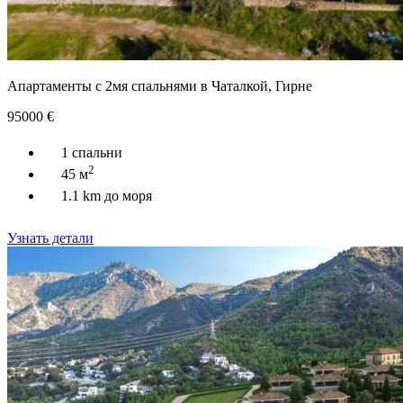
Апартаменты с 2мя спальнями в Чаталкой, Гирне
95000
€
1 спальни
2
45 м
1.1 km до моря
Узнать детали