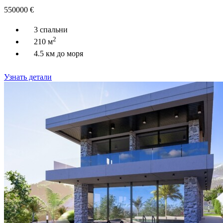
550000
€
3 спальни
2
210 м
4.5 км до моря
Узнать детали