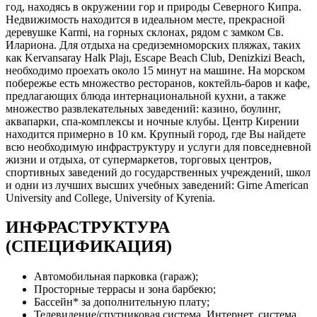
год, находясь в окружении гор и природы Северного Кипра.
Недвижимость находится в идеальном месте, прекрасной
деревушке Karmi, на горных склонах, рядом с замком Св.
Илариона. Для отдыха на средиземноморских пляжах, таких
как Kervansaray Halk Plajı, Escape Beach Club, Denizkizi Beach,
необходимо проехать около 15 минут на машине. На морском
побережье есть множество ресторанов, коктейль-баров и кафе,
предлагающих блюда интернациональной кухни, а также
множество развлекательных заведений: казино, боулинг,
аквапарки, спа-комплексы и ночные клубы. Центр Кирении
находится примерно в 10 км. Крупный город, где Вы найдете
всю необходимую инфраструктуру и услуги для повседневной
жизни и отдыха, от супермаркетов, торговых центров,
спортивных заведений до государственных учреждений, школ
и одни из лучших высших учебных заведений: Girne American
University and College, University of Kyrenia.
ИНФРАСТРУКТУРА
(СПЕЦИФИКАЦИЯ)
Автомобильная парковка (гараж);
Просторные террасы и зона барбекю;
Бассейн* за дополнительную плату;
Телевидение/спутниковая система, Интернет, система