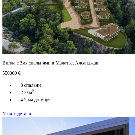
Вилла с 3мя спальнями в Малатье, Алсанджак
550000
€
3 спальни
2
210 м
4.5 км до моря
Узнать детали