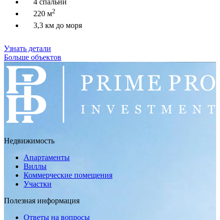
4 спальни
2
220 м
3,3 км до моря
Узнать детали
Больше объектов
Недвижимость
Апартаменты
Виллы
Коммерческие помещения
Участки
Полезная информация
Ответы на вопросы