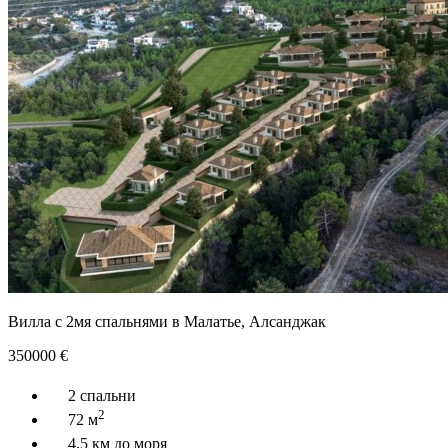
Вилла с 2мя спальнями в Малатье, Алсанджак
350000
€
2 спальни
2
72 м
4.5 км до моря