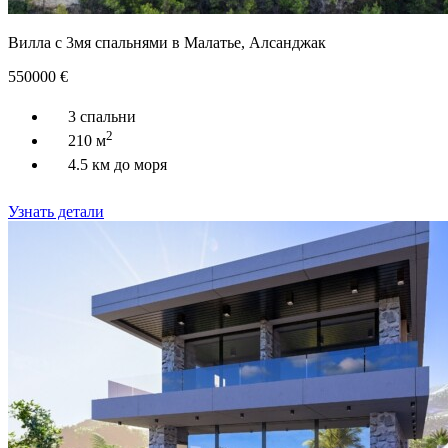
Вилла с 3мя спальнями в Малатье, Алсанджак
550000
€
3 спальни
2
210 м
4.5 км до моря
Узнать детали