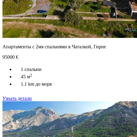
Апартаменты с 2мя спальнями в Чаталкой, Гирне
95000
€
1 спальни
2
45 м
1.1 km до моря
Узнать детали