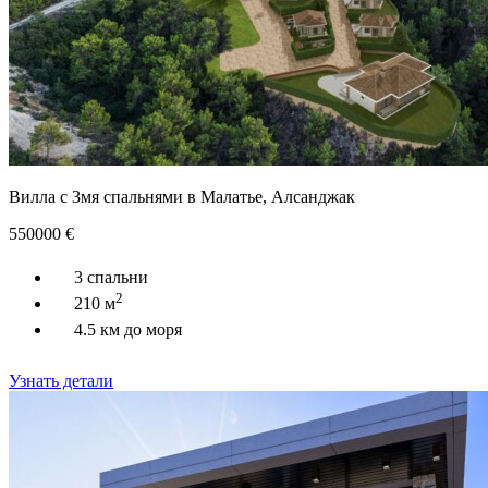
Вилла с 3мя спальнями в Малатье, Алсанджак
550000
€
3 спальни
2
210 м
4.5 км до моря
Узнать детали