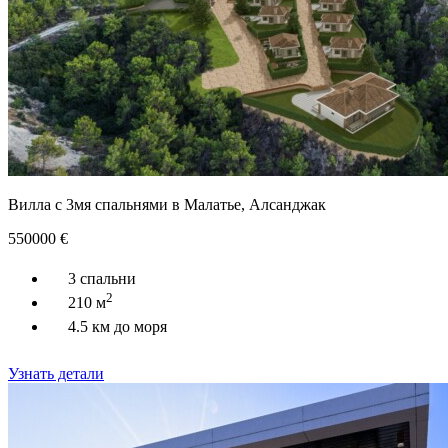
Вилла с 3мя спальнями в Малатье, Алсанджак
550000
€
3 спальни
2
210 м
4.5 км до моря
Узнать детали