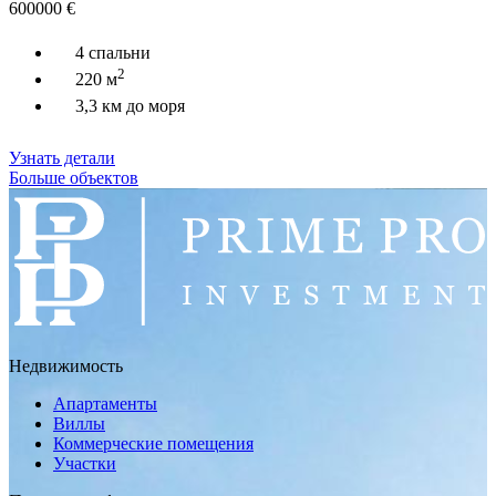
600000
€
4 спальни
2
220 м
3,3 км до моря
Узнать детали
Больше объектов
Недвижимость
Апартаменты
Виллы
Коммерческие помещения
Участки