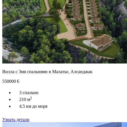
Вилла с 3мя спальнями в Малатье, Алсанджак
550000
€
3 спальни
2
210 м
4.5 км до моря
Узнать детали