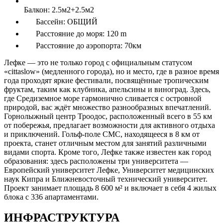
Балкон:
2.5м2+2.5м2
Бассейн:
ОБЩИЙ
Расстояние до моря:
120 m
Расстояние до аэропорта:
70км
Лефке — это не только город с официальным статусом
«cittaslow» (медленного города), но и место, где в разное время
года проходят яркие фестивали, посвящённые тропическим
фруктам, таким как клубника, апельсины и виноград. Здесь,
где Средиземное море гармонично сливается с островной
природой, вас ждёт множество разнообразных впечатлений.
Горнолыжный центр Троодос, расположенный всего в 55 км
от побережья, предлагает возможности для активного отдыха
и приключений. Гольф-поле CMC, находящееся в 8 км от
проекта, станет отличным местом для занятий различными
видами спорта. Кроме того, Лефке также известен как город
образования: здесь расположены три университета —
Европейский университет Лефке, Университет медицинских
наук Кипра и Ближневосточный технический университет.
Проект занимает площадь 8 600 м² и включает в себя 4 жилых
блока с 336 апартаментами.
ИНФРАСТРУКТУРА