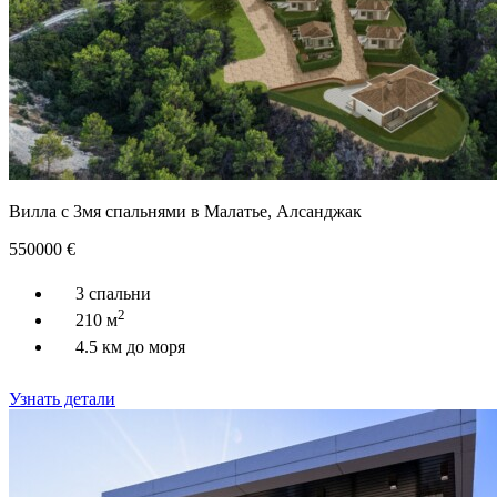
Вилла с 3мя спальнями в Малатье, Алсанджак
550000
€
3 спальни
2
210 м
4.5 км до моря
Узнать детали