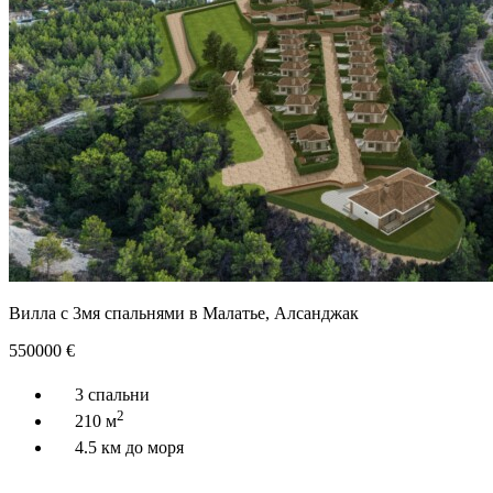
Вилла с 3мя спальнями в Малатье, Алсанджак
550000
€
3 спальни
2
210 м
4.5 км до моря