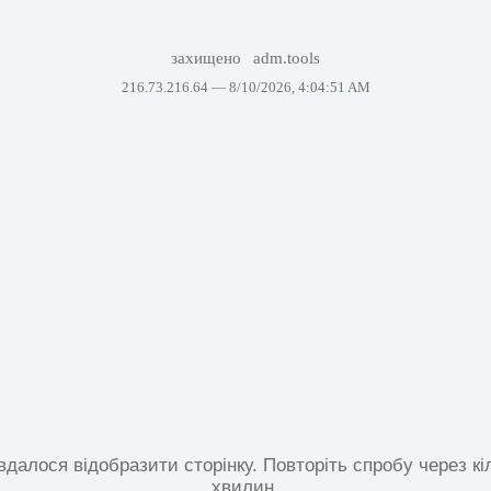
захищено
adm.tools
216.73.216.64 —
8/10/2026, 4:04:51 AM
вдалося відобразити сторінку. Повторіть спробу через кі
хвилин.